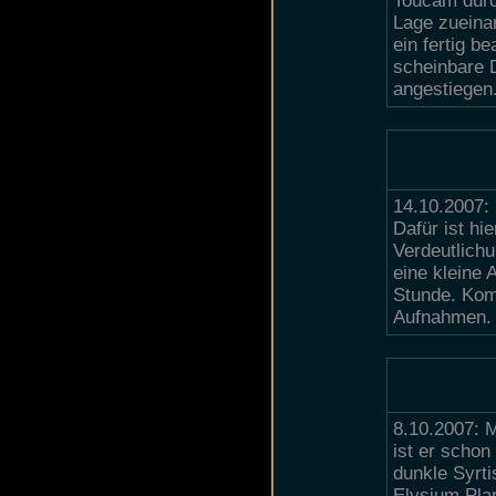
Toucam durch
Lage zueinan
ein fertig b
scheinbare 
angestiegen
14.10.2007: 
Dafür ist hi
Verdeutlich
eine kleine 
Stunde. Komp
Aufnahmen.
8.10.2007: 
ist er schon
dunkle Syrt
Elysium Pla