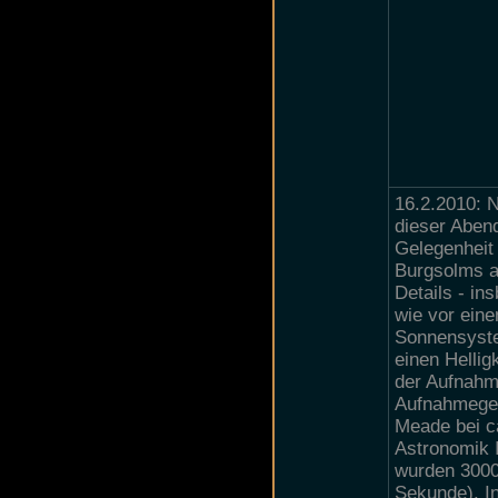
16.2.2010: 
dieser Abend
Gelegenheit
Burgsolms au
Details - in
wie vor ein
Sonnensyste
einen Hellig
der Aufnahme
Aufnahmeger
Meade bei c
Astronomik I
wurden 3000
Sekunde). In