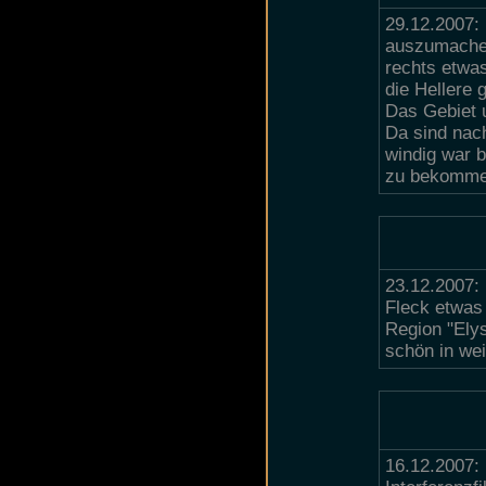
29.12.2007:
auszumachen,
rechts etwas
die Hellere 
Das Gebiet 
Da sind nac
windig war b
zu bekommen,
23.12.2007: 
Fleck etwas
Region "Ely
schön in we
16.12.2007: