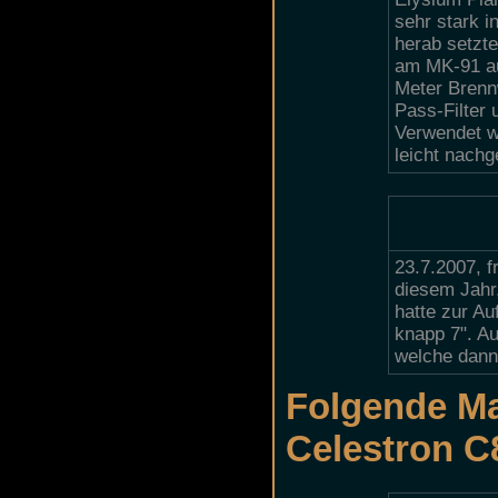
sehr stark i
herab setzt
am MK-91 au
Meter Brennw
Pass-Filter
Verwendet w
leicht nachg
23.7.2007, f
diesem Jahr,
hatte zur A
knapp 7". A
welche dann 
Folgende Ma
Celestron C